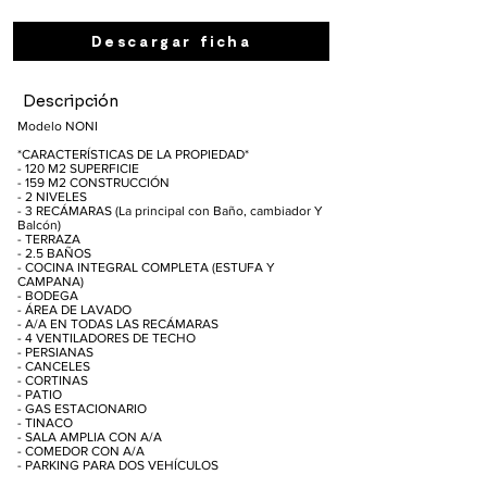
Descargar ficha
Descripción
Modelo NONI
*CARACTERÍSTICAS DE LA PROPIEDAD*
- 120 M2 SUPERFICIE
- 159 M2 CONSTRUCCIÓN
- 2 NIVELES
- 3 RECÁMARAS (La principal con Baño, cambiador Y
Balcón)
- TERRAZA
- 2.5 BAÑOS
- COCINA INTEGRAL COMPLETA (ESTUFA Y
CAMPANA)
- BODEGA
- ÁREA DE LAVADO
- A/A EN TODAS LAS RECÁMARAS
- 4 VENTILADORES DE TECHO
- PERSIANAS
- CANCELES
- CORTINAS
- PATIO
- GAS ESTACIONARIO
- TINACO
- SALA AMPLIA CON A/A
- COMEDOR CON A/A
- PARKING PARA DOS VEHÍCULOS